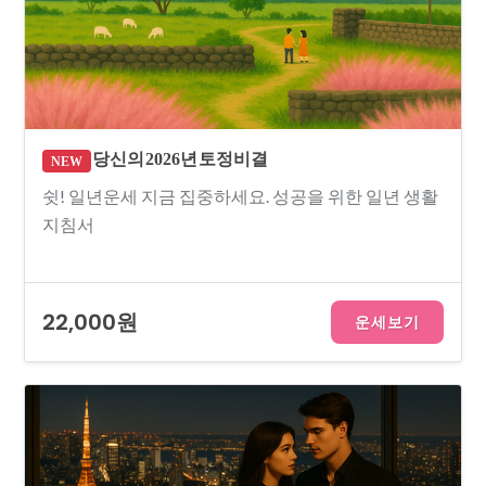
당신의 2026년 토정비결
NEW
쉿! 일년운세 지금 집중하세요. 성공을 위한 일년 생활
지침서
22,000원
운세보기