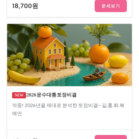
18,700원
운세보기
2026 운수대통 토정비결
NEW
적중! 2026년을 제대로 분석한 토정비결~ 길.흉.화.복
예언