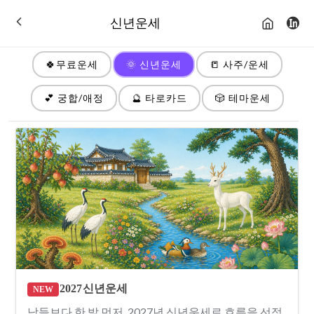
신년운세
🍀무료운세
🌞 신년운세
📒 사주/운세
💕 궁합/애정
🔮 타로카드
🎲 테마운세
2027 신년운세
NEW
남들보다 한 발 먼저, 2027년 신년운세로 흐름을 선점