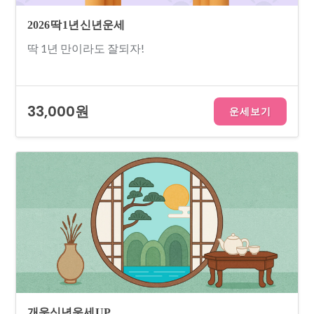
2026 딱 1년 신년운세
딱 1년 만이라도 잘되자!
33,000원
운세보기
개운신년운세 UP