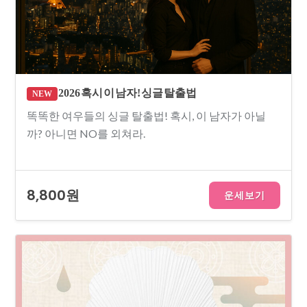
2026 혹시 이 남자! 싱글 탈출법
NEW
똑똑한 여우들의 싱글 탈출법! 혹시, 이 남자가 아닐
까? 아니면 NO를 외쳐라.
8,800원
운세보기