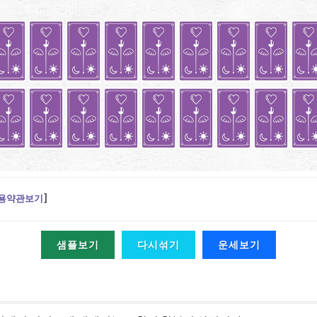
용약관보기
]
샘플보기
다시섞기
운세보기