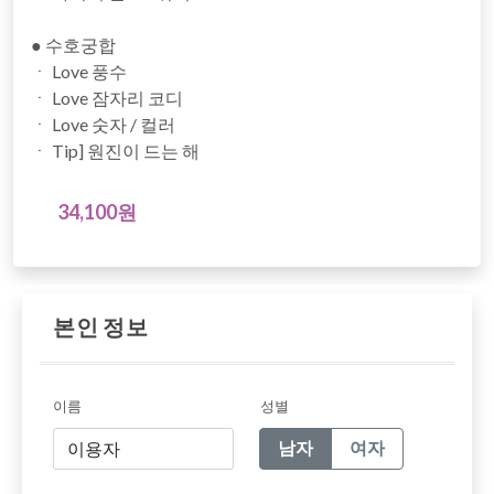
● 수호궁합
ㆍ Love 풍수
ㆍ Love 잠자리 코디
ㆍ Love 숫자 / 컬러
ㆍ Tip] 원진이 드는 해
34,100원
본인 정보
이름
성별
남자
여자