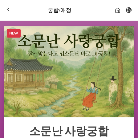
궁합/애정
NEW
소문난 사랑궁합