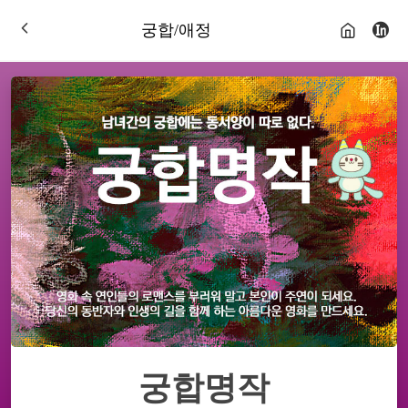
궁합/애정
궁합명작