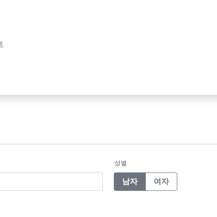
트
성별
남자
여자