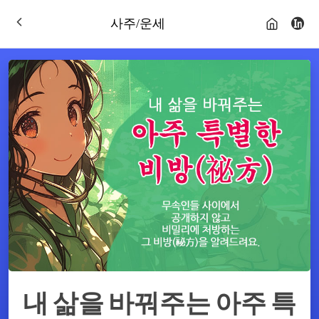
사주/운세
내 삶을 바꿔주는 아주 특