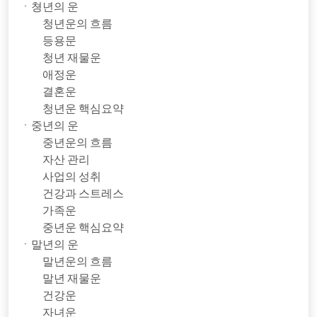
ㆍ쳥년의 운
청년운의 흐름
등용문
청년 재물운
애정운
결혼운
청년운 핵심요약
ㆍ중년의 운
중년운의 흐름
자산 관리
사업의 성취
건강과 스트레스
가족운
중년운 핵심요약
ㆍ말년의 운
말년운의 흐름
말년 재물운
건강운
자녀운