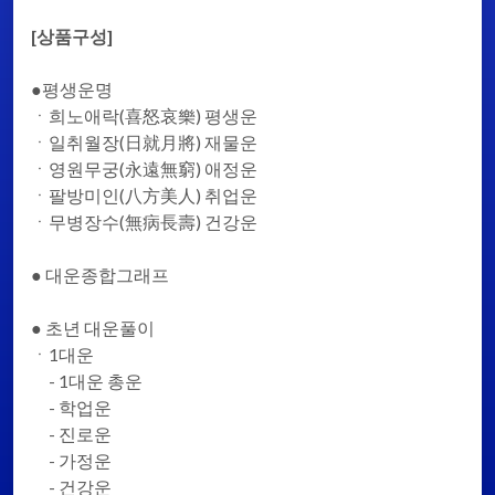
[상품구성]
●평생운명
ㆍ희노애락(喜怒哀樂) 평생운
ㆍ일취월장(日就月將) 재물운
ㆍ영원무궁(永遠無窮) 애정운
ㆍ팔방미인(八方美人) 취업운
ㆍ무병장수(無病長壽) 건강운
● 대운종합그래프
● 초년 대운풀이
ㆍ1대운
- 1대운 총운
- 학업운
- 진로운
- 가정운
- 건강운