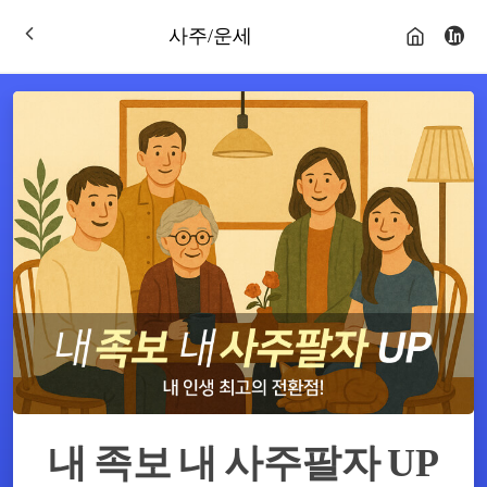
사주/운세
내 족보 내 사주팔자 UP