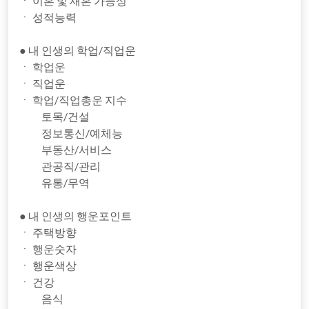
ㆍ 이혼 및 재혼 가능성
ㆍ 성적능력
● 내 인생의 학업/직업운
ㆍ 학업운
ㆍ 직업운
ㆍ 학업/직업총운 지수
토목/건설
정보통신/예체능
부동산/서비스
관공직/관리
유통/무역
● 내 인생의 행운포인트
ㆍ 주택방향
ㆍ 행운숫자
ㆍ 행운색상
ㆍ 건강
음식