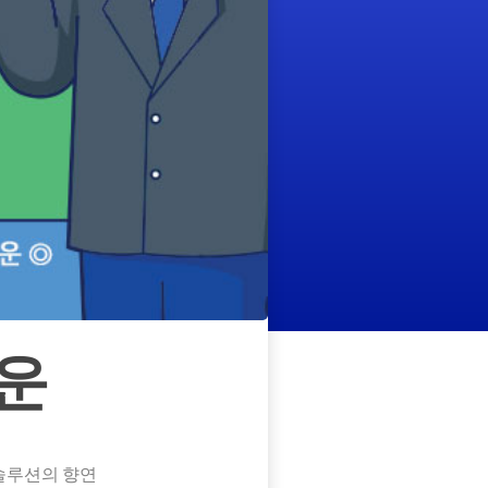
운
솔루션의 향연