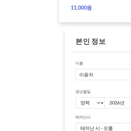
11,000원
본인 정보
이름
생년월일
태어난시