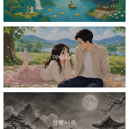
여성사주
정통사주