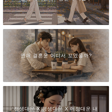
연애 결혼운 어디서 꼬였을까?
전생대운 X 평생대운 X 애정대운 내