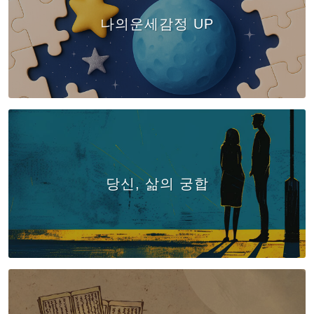
나의운세감정 UP
당신, 삶의 궁합