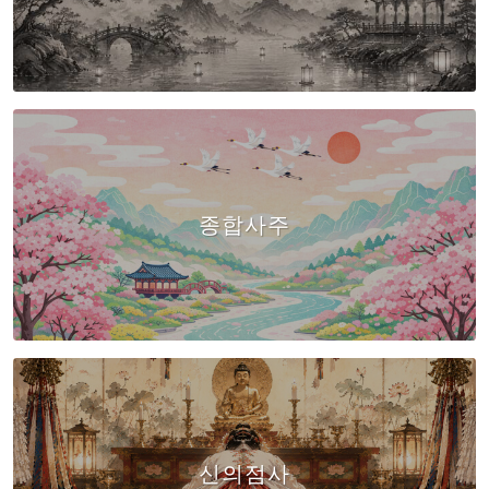
종합사주
신의점사