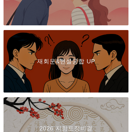
재회운&현실궁합 UP
2026 지함토정비결