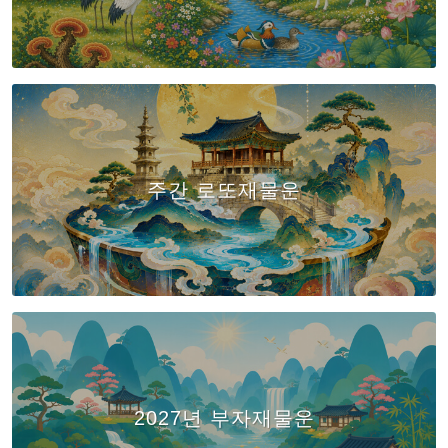
주간 로또재물운
2027년 부자재물운