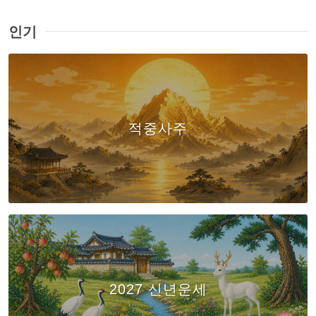
인기
적중사주
2027 신년운세